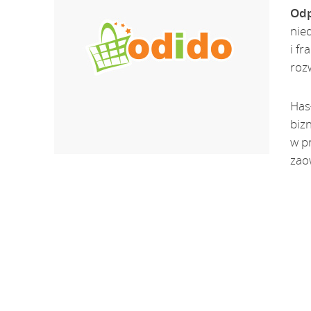
Odp
nie
i f
roz
Has
biz
w p
zao