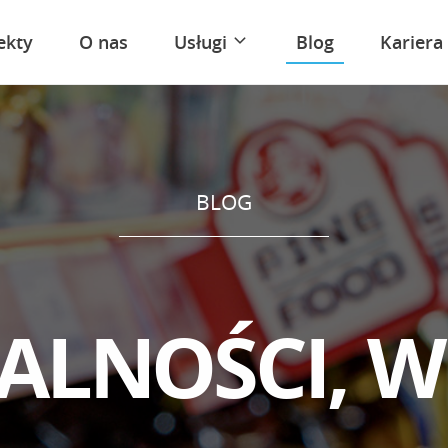
ekty
O nas
Usługi
Blog
Kariera
Product Design
BLOG
Projektowanie aplikacji
internetowych, webowych
PWA
A
L
N
O
Ś
C
I
,
W
Gwarantowany poziom
wsparcia aplikacji (SLA)