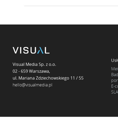
Usł
Visual Media Sp. z o.o.
Met
02 - 659
Warszawa,
Bad
ul. Mariana Zdziechowskiego 11 / 55
port
hello@visualmedia.pl
E-
SL