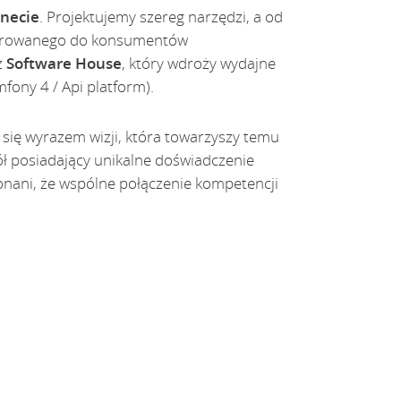
rnecie
. Projektujemy szereg narzędzi, a od
ierowanego do konsumentów
z
Software House
, który wdroży wydajne
fony 4 / Api platform).
o się wyrazem wizji, która towarzyszy temu
pół posiadający unikalne doświadczenie
nani, że wspólne połączenie kompetencji