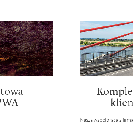
rtowa
Komplek
 PWA
klie
Nasza współpraca z firmam