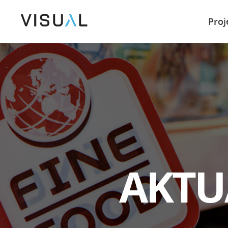
Proj
Metody pracy
Projektowanie serwisów
i portali WWW
A
K
T
U
Web Development