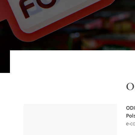
O
ODI
Pol
e-c