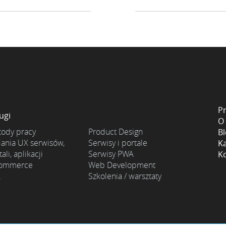
Pr
ugi
O
ody pracy
Product Design
B
ania UX serwisów,
Serwisy i portale
Ka
ali, aplikacji
Serwisy PWA
K
commerce
Web Development
A
Szkolenia / warsztaty