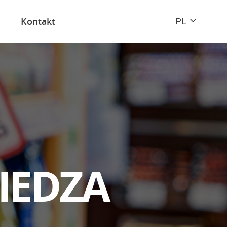
Kontakt
PL
EN
Badania UX serwisów, portali,
aplikacji
E-commerce
I
E
D
Z
A
Szkolenia / warsztaty