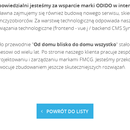
owiedzialni jesteśmy za wsparcie marki ODIDO w inte
dawna zajmujemy się również budową nowego serwisu, sk
ranczyzobiorców. Za warstwę technologiczną odpowiada nas
wiązania technologiczne (frontend - vue.j / backend CMS Sym
ło przewodnie "
Od domu blisko do domu wszystko
" stał
nesowi od wielu lat. Po stronie naszego klienta pracuje zes
rojektowaniu i zarządzaniu markami FMCG. Jesteśmy przeko
wocuje zbudowaniem jeszcze skuteczniejszych rozwiązań.
POWRÓT DO LISTY