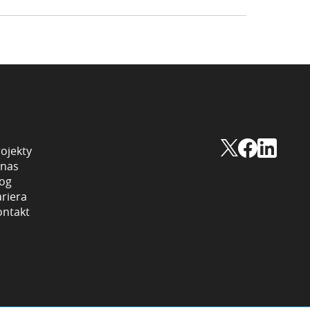
ojekty
 nas
log
riera
ontakt