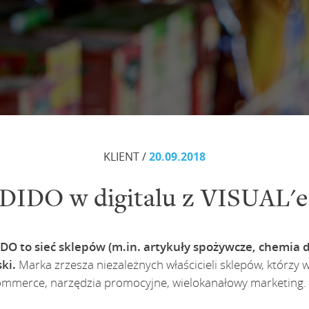
KLIENT /
20.09.2018
DIDO w digitalu z VISUAL'
DO to sieć sklepów (m.in. artykuły spożywcze, chemia 
ski.
Marka zrzesza niezależnych właścicieli sklepów, którzy
ommerce, narzędzia promocyjne, wielokanałowy marketing.