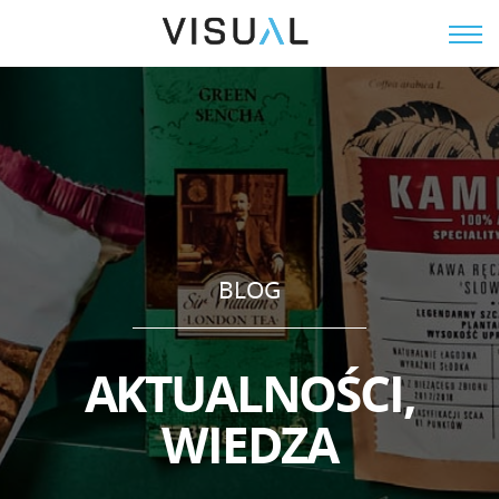
EN
BLOG
A
K
T
U
A
L
N
O
Ś
C
I
,
W
I
E
D
Z
A