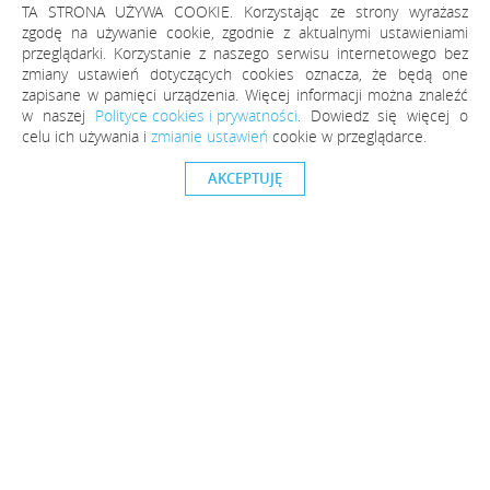
TA STRONA UŻYWA COOKIE. Korzystając ze strony wyrażasz
Comarch SA
zgodę na używanie cookie, zgodnie z aktualnymi ustawieniami
przeglądarki. Korzystanie z naszego serwisu internetowego bez
Johnson & Johnson Poland Sp. z o.o.
zmiany ustawień dotyczących cookies oznacza, że będą one
Danfoss Poland sp. z o.o.
zapisane w pamięci urządzenia. Więcej informacji można znaleźć
w naszej
Polityce cookies i prywatności
. Dowiedz się więcej o
Merck Sp. z o.o.
celu ich używania i
zmianie ustawień
cookie w przeglądarce.
Globe Trade Centre S.A.
AKCEPTUJĘ
Sąd Arbitrażowy przy Krajowej Izbie
Gospodarczej w Warszawie
METRO AG
Polskie Linie Lotnicze LOT
Raben Logistics Polska sp. z o.o.
Oracle Polska
PEKAES SA