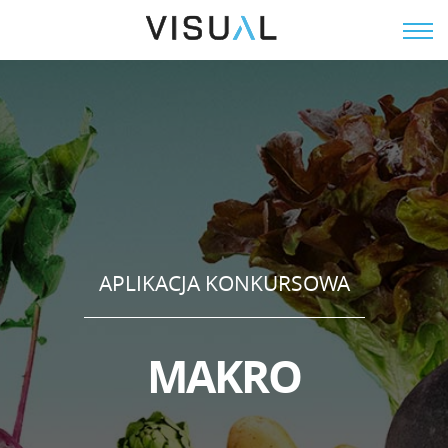
EN
APLIKACJA KONKURSOWA
M
A
K
R
O