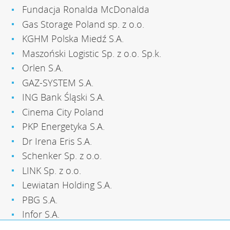
Fundacja Ronalda McDonalda
Gas Storage Poland sp. z o.o.
KGHM Polska Miedź S.A.
Maszoński Logistic Sp. z o.o. Sp.k.
Orlen S.A.
GAZ-SYSTEM S.A.
ING Bank Śląski S.A.
Cinema City Poland
PKP Energetyka S.A.
Dr Irena Eris S.A.
Schenker Sp. z o.o.
LINK Sp. z o.o.
Lewiatan Holding S.A.
PBG S.A.
Infor S.A.
Vos Logistics